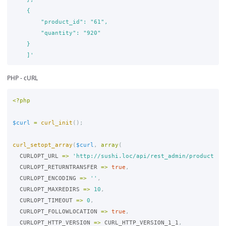
    {

        "product_id": "61",

        "quantity": "920"

    }

    ]'
PHP - cURL
<?php
$curl
=
curl_init
();
curl_setopt_array
(
$curl
,
array
(
CURLOPT_URL
=>
'http://sushi.loc/api/rest_admin/products/q
CURLOPT_RETURNTRANSFER
=>
true
,
CURLOPT_ENCODING
=>
''
,
CURLOPT_MAXREDIRS
=>
10
,
CURLOPT_TIMEOUT
=>
0
,
CURLOPT_FOLLOWLOCATION
=>
true
,
CURLOPT_HTTP_VERSION
=>
CURL_HTTP_VERSION_1_1
,