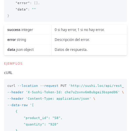
"error"
:
[],
"data"
:
""
}
success
integer
0 si hay error, 1 si no hay error.
error
string
Descripción del error.
data
json object
Datos de respuesta.
EJEMPLOS
cURL
curl 
--location
--request
 PUT 
'http://sushi.loc/api/rest_adm
--header
'X-Sushi-Token-Id: che7u2svnv6m8ubgai3bspmd06'
\
--header
'Content-Type: application/json'
\
--data-raw
'[

    {

        "product_id": "58",

        "quantity": "920"

    },
