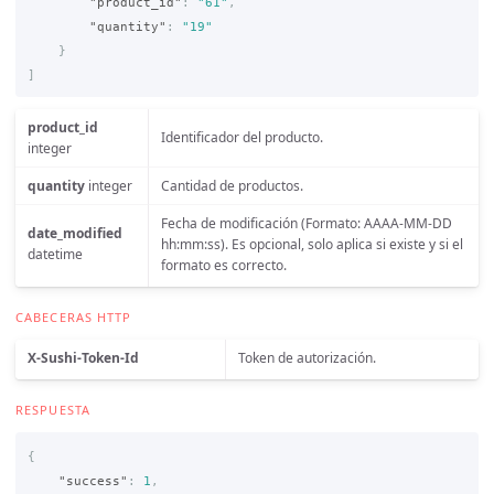
"product_id"
:
"61"
,
"quantity"
:
"19"
}
]
product_id
Identificador del producto.
integer
quantity
integer
Cantidad de productos.
Fecha de modificación (Formato: AAAA-MM-DD
date_modified
hh:mm:ss). Es opcional, solo aplica si existe y si el
datetime
formato es correcto.
CABECERAS HTTP
X-Sushi-Token-Id
Token de autorización.
RESPUESTA
{
"success"
:
1
,