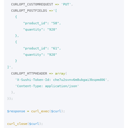
CURLOPT_CUSTOMREQUEST
=>
'PUT'
,
CURLOPT_POSTFIELDS
=>
'[

    {

        "product_id": "58",

        "quantity": "920"

    },

    {

        "product_id": "61",

        "quantity": "920"

    }

]'
,
CURLOPT_HTTPHEADER
=>
array
(
'X-Sushi-Token-Id: che7u2svnv6m8ubgai3bspmd06'
,
'Content-Type: application/json'
),
));
$response
=
curl_exec
(
$curl
);
curl_close
(
$curl
);