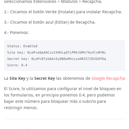
seleccionamos Extensiones > Módulos > Recapcha.
2.- Clicamos el botón Verde (Instalar) para instalar Recapcha.
3.- Clicamos el botón azul (Editar) de Recapcha.
4.- Ponemos:
Status: Enabled

Site key: 6LePce0pAACiutX9ULqd7iPRkJUMn74y4lvNYNi

Secret key: 6LePc87yUAAv5yDBOwM4ciuoOR2I7Z9JGOf6q

La
Site Key
y la
Secret Key
las obtenemos de
Google Recapcha
El Score, lo utilizamos para configurar el nivel de bloqueo en
los formularios, en principio ponemos 0.4, pero podemos
bajar este número para bloquear más o subirlo para
restringir menos.